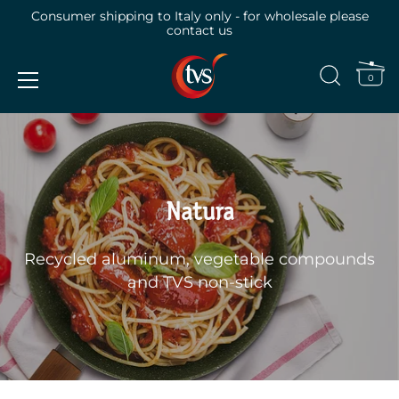
Consumer shipping to Italy only - for wholesale please
contact us
0
Skip
to
content
Natura
Recycled aluminum, vegetable compounds
and TVS non-stick