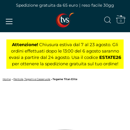
Spedizione gratuita da 65 euro | reso facile 30gg
0
Vai
al
Attenzione!
Chiusura estiva dal 7 al 23 agosto. Gli
contenuto
ordini effettuati dopo le 13:00 del 6 agosto saranno
evasi a partire dal 24 agosto. Usa il codice
ESTATE26
per ottenere la spedizione gratuita sul tuo ordine!
Home
Pentole, Tegami e Casseruole
Tegame Titan Elite