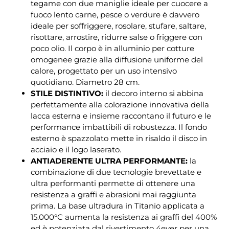
tegame con due maniglie ideale per cuocere a
fuoco lento carne, pesce o verdure è davvero
ideale per soffriggere, rosolare, stufare, saltare,
risottare, arrostire, ridurre salse o friggere con
poco olio. Il corpo è in alluminio per cotture
omogenee grazie alla diffusione uniforme del
calore, progettato per un uso intensivo
quotidiano. Diametro 28 cm.
STILE DISTINTIVO:
il decoro interno si abbina
perfettamente alla colorazione innovativa della
lacca esterna e insieme raccontano il futuro e le
performance imbattibili di robustezza. Il fondo
esterno è spazzolato mette in risaldo il disco in
acciaio e il logo laserato.
ANTIADERENTE ULTRA PERFORMANTE:
la
combinazione di due tecnologie brevettate e
ultra performanti permette di ottenere una
resistenza a graffi e abrasioni mai raggiunta
prima. La base ultradura in Titanio applicata a
15.000°C aumenta la resistenza ai graffi del 400%
ed è potenziata dal rivestimento 4ever per una