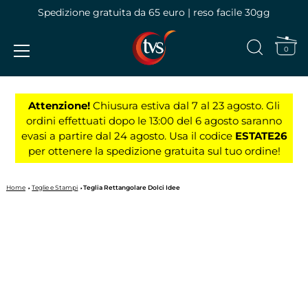
Spedizione gratuita da 65 euro | reso facile 30gg
0
Vai
al
Attenzione!
Chiusura estiva dal 7 al 23 agosto. Gli
contenuto
ordini effettuati dopo le 13:00 del 6 agosto saranno
evasi a partire dal 24 agosto. Usa il codice
ESTATE26
per ottenere la spedizione gratuita sul tuo ordine!
Home
Teglie e Stampi
Teglia Rettangolare Dolci Idee