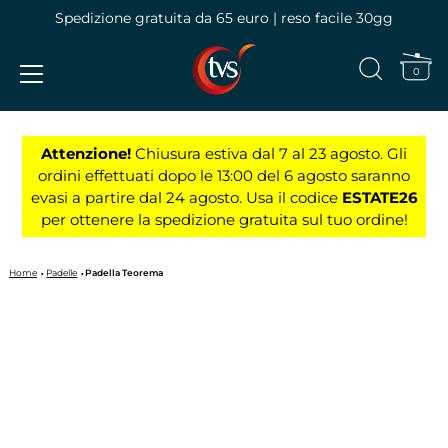
Spedizione gratuita da 65 euro | reso facile 30gg
0
Vai
al
Attenzione!
Chiusura estiva dal 7 al 23 agosto. Gli
contenuto
ordini effettuati dopo le 13:00 del 6 agosto saranno
evasi a partire dal 24 agosto. Usa il codice
ESTATE26
per ottenere la spedizione gratuita sul tuo ordine!
Home
Padelle
Padella Teorema