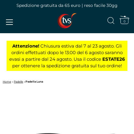
Spedizione gratuita da 65 euro | reso facile 30gg
0
Vai
al
Attenzione!
Chiusura estiva dal 7 al 23 agosto. Gli
contenuto
ordini effettuati dopo le 13:00 del 6 agosto saranno
evasi a partire dal 24 agosto. Usa il codice
ESTATE26
per ottenere la spedizione gratuita sul tuo ordine!
Home
Padelle
Padella Luna