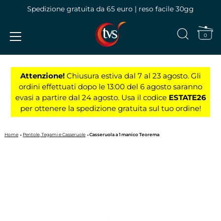
Spedizione gratuita da 65 euro | reso facile 30gg
0
Vai
al
Attenzione!
Chiusura estiva dal 7 al 23 agosto. Gli
contenuto
ordini effettuati dopo le 13:00 del 6 agosto saranno
evasi a partire dal 24 agosto. Usa il codice
ESTATE26
per ottenere la spedizione gratuita sul tuo ordine!
Home
Pentole, Tegami e Casseruole
Casseruola a 1 manico Teorema