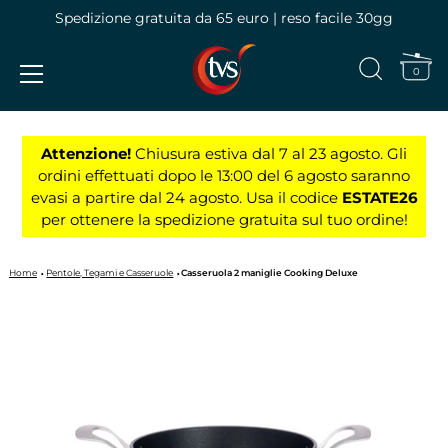
Spedizione gratuita da 65 euro | reso facile 30gg
0
Vai
al
Attenzione!
Chiusura estiva dal 7 al 23 agosto. Gli
contenuto
ordini effettuati dopo le 13:00 del 6 agosto saranno
evasi a partire dal 24 agosto. Usa il codice
ESTATE26
per ottenere la spedizione gratuita sul tuo ordine!
Home
Pentole, Tegami e Casseruole
Casseruola 2 maniglie Cooking Deluxe