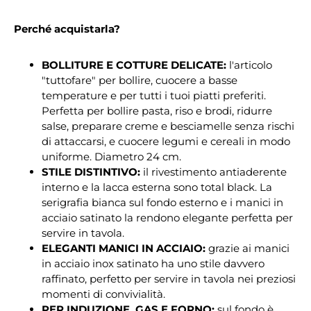
Perché acquistarla?
BOLLITURE E COTTURE DELICATE:
l'articolo
"tuttofare" per bollire, cuocere a basse
temperature e per tutti i tuoi piatti preferiti.
Perfetta per bollire pasta, riso e brodi, ridurre
salse, preparare creme e besciamelle senza rischi
di attaccarsi, e cuocere legumi e cereali in modo
uniforme. Diametro 24 cm.
STILE DISTINTIVO:
il rivestimento antiaderente
interno e la lacca esterna sono total black. La
serigrafia bianca sul fondo esterno e i manici in
acciaio satinato la rendono elegante perfetta per
servire in tavola.
ELEGANTI MANICI IN ACCIAIO:
grazie ai manici
in acciaio inox satinato ha uno stile davvero
raffinato, perfetto per servire in tavola nei preziosi
momenti di convivialità.
PER INDUZIONE, GAS E FORNO:
sul fondo è