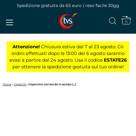
Spedizione gratuita da 65 euro | reso facile 30gg
0
Vai
al
Attenzione!
Chiusura estiva dal 7 al 23 agosto. Gli
contenuto
ordini effettuati dopo le 13:00 del 6 agosto saranno
evasi a partire dal 24 agosto. Usa il codice
ESTATE26
per ottenere la spedizione gratuita sul tuo ordine!
Home
Coperchi
Coperchio con bordo in acciaio [...]