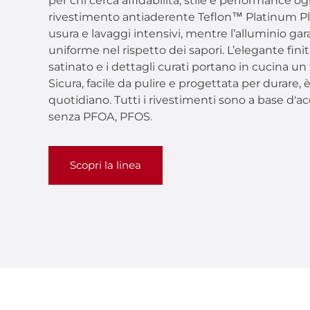
per chi cerca affidabilità, stile e performance ogn
rivestimento antiaderente Teflon™ Platinum Plus
usura e lavaggi intensivi, mentre l’alluminio ga
uniforme nel rispetto dei sapori. L’elegante fini
satinato e i dettagli curati portano in cucina un
Sicura, facile da pulire e progettata per durare, 
quotidiano. Tutti i rivestimenti sono a base d'a
senza PFOA, PFOS.
Scopri la linea