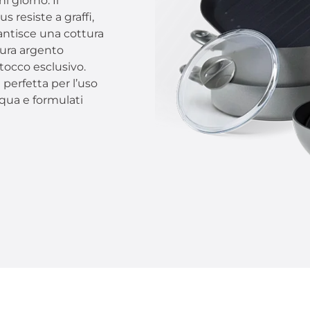
i giorno. Il
 resiste a graffi,
rantisce una cottura
tura argento
 tocco esclusivo.
è perfetta per l’uso
cqua e formulati