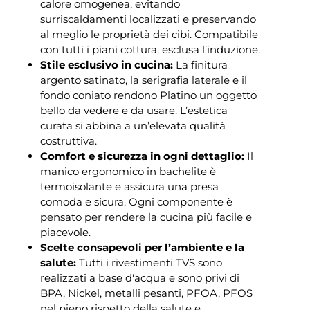
calore omogenea, evitando
surriscaldamenti localizzati e preservando
al meglio le proprietà dei cibi. Compatibile
con tutti i piani cottura, esclusa l’induzione.
Stile esclusivo in cucina:
La finitura
argento satinato, la serigrafia laterale e il
fondo coniato rendono Platino un oggetto
bello da vedere e da usare. L’estetica
curata si abbina a un’elevata qualità
costruttiva.
Comfort e sicurezza in ogni dettaglio:
Il
manico ergonomico in bachelite è
termoisolante e assicura una presa
comoda e sicura. Ogni componente è
pensato per rendere la cucina più facile e
piacevole.
Scelte consapevoli per l’ambiente e la
salute:
Tutti i rivestimenti TVS sono
realizzati a base d'acqua e sono privi di
BPA, Nickel, metalli pesanti, PFOA, PFOS
nel pieno rispetto della salute e