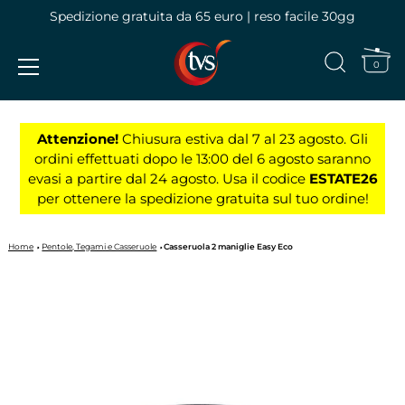
Spedizione gratuita da 65 euro | reso facile 30gg
0
Vai
al
Attenzione!
Chiusura estiva dal 7 al 23 agosto. Gli
contenuto
ordini effettuati dopo le 13:00 del 6 agosto saranno
evasi a partire dal 24 agosto. Usa il codice
ESTATE26
per ottenere la spedizione gratuita sul tuo ordine!
Home
Pentole, Tegami e Casseruole
Casseruola 2 maniglie Easy Eco