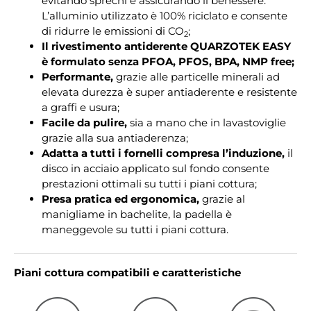
evitando sprechi e assicurando il benessere.
L’alluminio utilizzato è 100% riciclato e consente
di ridurre le emissioni di CO
;
2
Il rivestimento antiderente QUARZOTEK EASY
è formulato senza PFOA, PFOS, BPA, NMP free;
Performante,
grazie alle particelle minerali ad
elevata durezza è super antiaderente e resistente
a graffi e usura;
Facile da pulire,
sia a mano che in lavastoviglie
grazie alla sua antiaderenza;
Adatta a tutti i fornelli compresa l’induzione,
il
disco in acciaio applicato sul fondo consente
prestazioni ottimali su tutti i piani cottura;
Presa pratica ed ergonomica,
grazie al
manigliame in bachelite, la padella è
maneggevole su tutti i piani cottura.
Piani cottura compatibili e caratteristiche