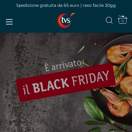
Spedizione gratuita da 65 euro | reso facile 30gg
0
Vai
al
contenuto