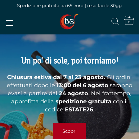
Spedizione gratuita da 65 euro | reso facile 30gg
0
Vai
al
contenuto
Un po' di sole, poi torniamo!
Chiusura estiva dal 7 al 23 agosto.
Gli ordini
effettuati dopo le
13:00 del 6 agosto
saranno
evasi a partire dal
24 agosto
. Nel frattempo,
approfitta della
spedizione gratuita
con il
codice
ESTATE26
.
Scopri