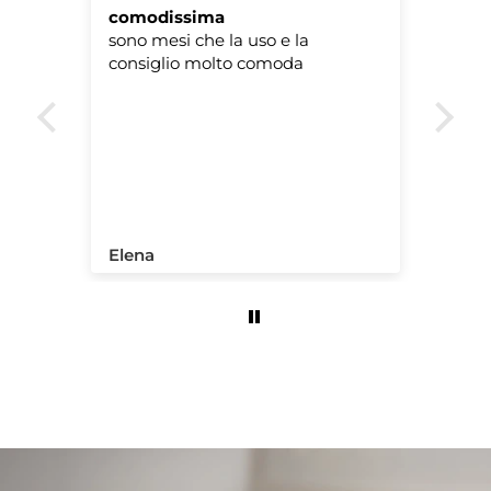
comodissima
Ot
a
sono mesi che la uso e la
Lo 
olto
consiglio molto comoda
del
che
lo 
!
La 
Elena
Ma